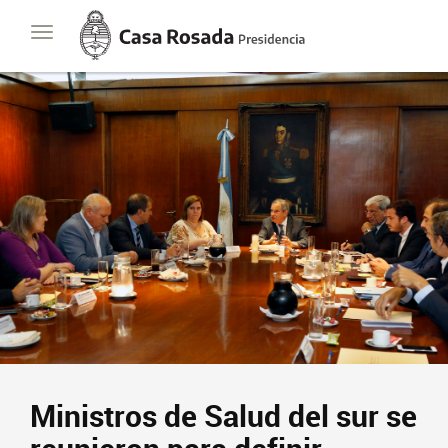
Casa
Toggle
Rosada
navigation
Presidencia
de
la
Nación
Ministros de Salud del sur se