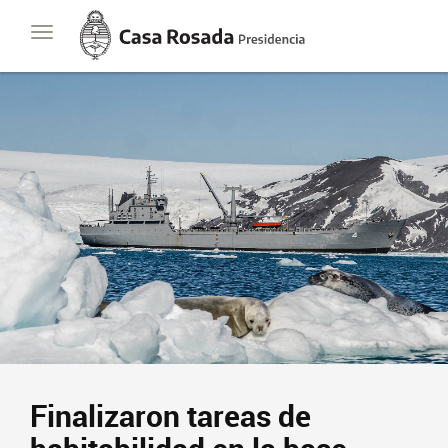
Casa
Toggle
Rosada
navigation
Presidencia
de
la
Nación
Finalizaron tareas de