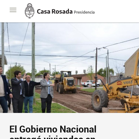
Casa
Toggle
Rosada
navigation
Presidencia
de
la
Nación
El Gobierno Nacional