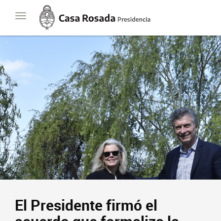
Casa
Toggle
Rosada
navigation
Presidencia
de
la
Nación
El Presidente firmó el