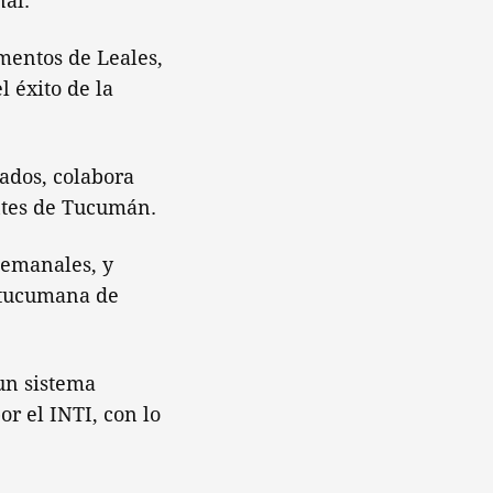
nal.
mentos de Leales,
l éxito de la
ados, colabora
ntes de Tucumán.
semanales, y
n tucumana de
un sistema
r el INTI, con lo