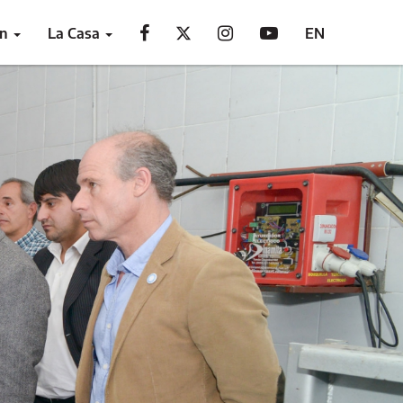
ón
La Casa
EN