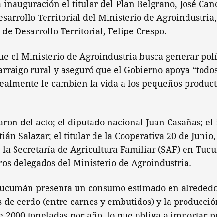
 inauguración el titular del Plan Belgrano, José Cano
sarrollo Territorial del Ministerio de Agroindustria
 de Desarrollo Territorial, Felipe Crespo.
e el Ministerio de Agroindustria busca generar polí
rraigo rural y aseguró que el Gobierno apoya “todos
realmente le cambien la vida a los pequeños product
ron del acto; el diputado nacional Juan Casañas; el
tián Salazar; el titular de la Cooperativa 20 de Junio,
 la Secretaría de Agricultura Familiar (SAF) en Tuc
ros delegados del Ministerio de Agroindustria.
Tucumán presenta un consumo estimado en alrededo
 de cerdo (entre carnes y embutidos) y la producción
2000 toneladas por año, lo que obliga a importar p