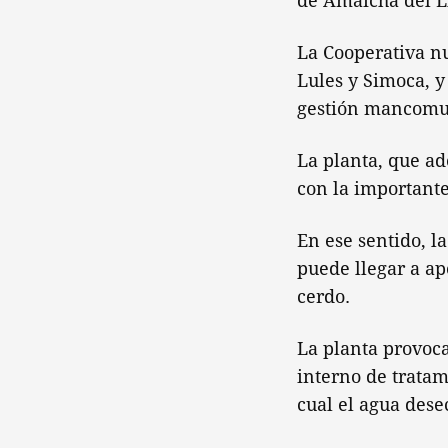
de Amaicha del Ll
La Cooperativa n
Lules y Simoca, y
gestión mancomun
La planta, que a
con la important
En ese sentido, l
puede llegar a ap
cerdo.
La planta provoc
interno de tratam
cual el agua dese