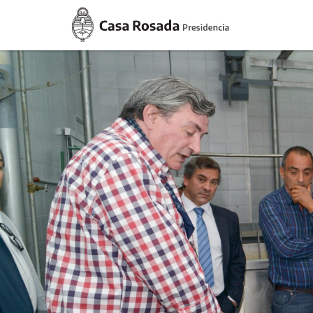
Casa
Rosada
Presidencia
de
la
Nación