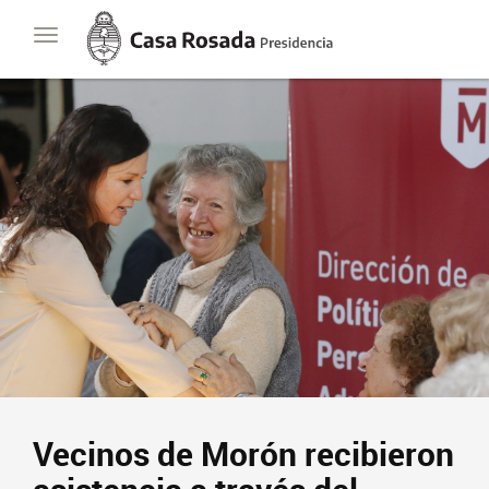
Casa
Toggle
Rosada
navigation
Presidencia
de
la
Nación
Vecinos de Morón recibieron