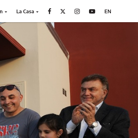
ón
La Casa
EN