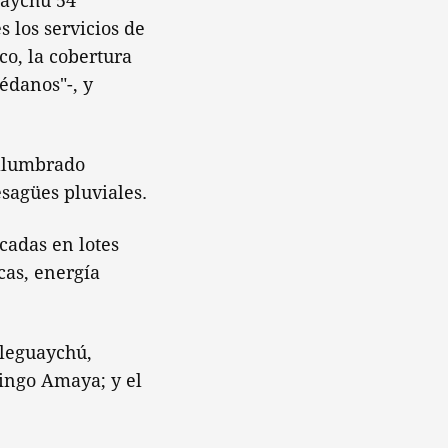
uaychú 54
 los servicios de
co, la cobertura
édanos"-, y
 alumbrado
sagües pluviales.
cadas en lotes
cas, energía
aleguaychú,
mingo Amaya; y el