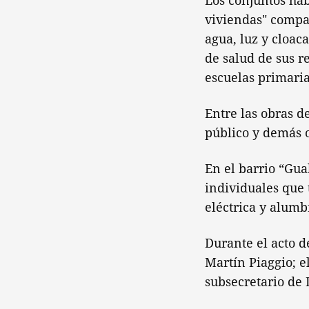
Los conjuntos ha
viviendas" compar
agua, luz y cloac
de salud de sus r
escuelas primaria
Entre las obras d
público y demás o
En el barrio “Gua
individuales que 
eléctrica y alumb
Durante el acto d
Martín Piaggio; e
subsecretario de 