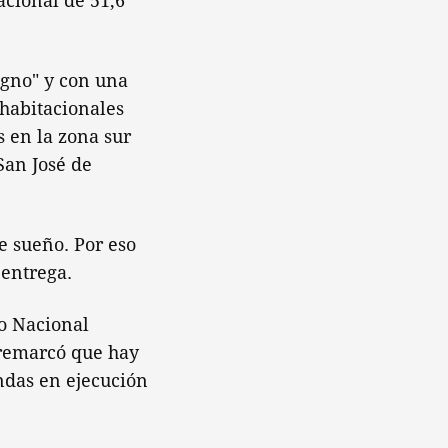
cional de 51,6
igno" y con una
 habitacionales
 en la zona sur
San José de
e sueño. Por eso
 entrega.
no Nacional
 remarcó que hay
endas en ejecución