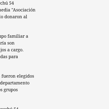
ychú 54
media "Asociación
lo donaron al
upo familiar a
oría son
os a cargo.
adas para
s fueron elegidos
l departamento
os grupos