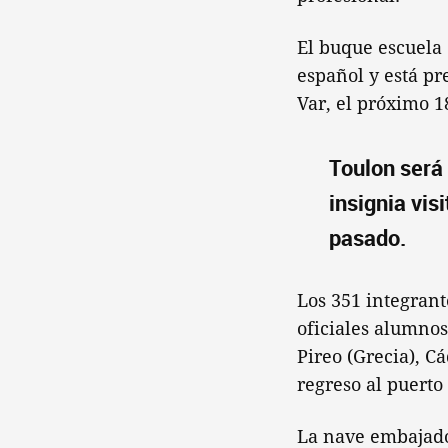
El buque escuela 
español y está pr
Var, el próximo 1
Toulon será
insignia vis
pasado.
Los 351 integrante
oficiales alumnos-
Pireo (Grecia), C
regreso al puerto
La nave embajado