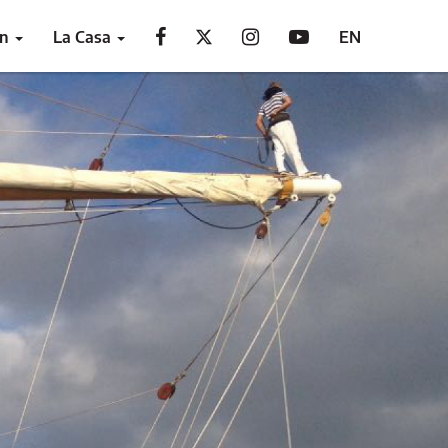
ón
La Casa
EN