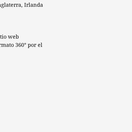
nglaterra, Irlanda
itio web
ormato 360° por el