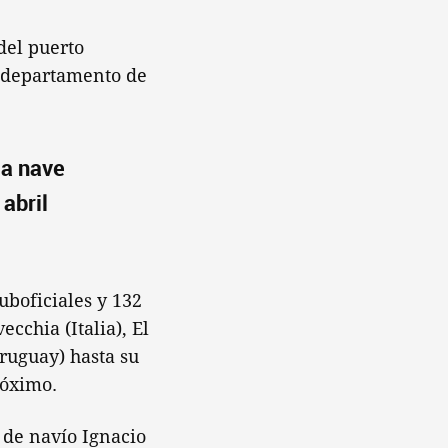
del puerto
l departamento de
la nave
 abril
suboficiales y 132
cchia (Italia), El
Uruguay) hasta su
róximo.
 de navío Ignacio