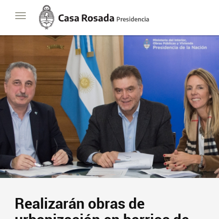
Casa
Toggle
Rosada
navigation
Presidencia
de
la
Nación
Realizarán obras de