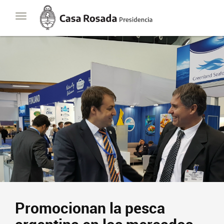
Casa
Toggle
Rosada
navigation
Presidencia
de
la
Nación
Promocionan la pesca