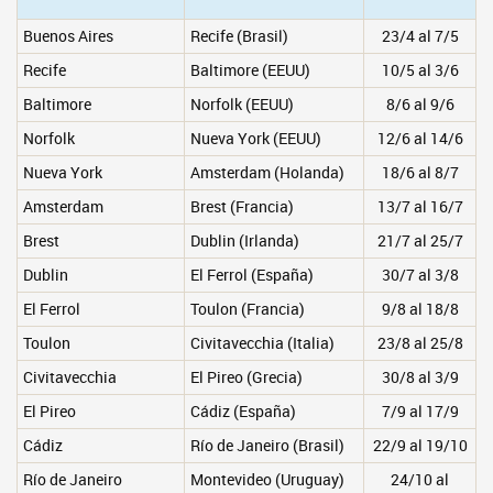
Buenos Aires
Recife (Brasil)
23/4 al 7/5
Recife
Baltimore (EEUU)
10/5 al 3/6
Baltimore
Norfolk (EEUU)
8/6 al 9/6
Norfolk
Nueva York (EEUU)
12/6 al 14/6
Nueva York
Amsterdam (Holanda)
18/6 al 8/7
Amsterdam
Brest (Francia)
13/7 al 16/7
Brest
Dublin (Irlanda)
21/7 al 25/7
Dublin
El Ferrol (España)
30/7 al 3/8
El Ferrol
Toulon (Francia)
9/8 al 18/8
Toulon
Civitavecchia (Italia)
23/8 al 25/8
Civitavecchia
El Pireo (Grecia)
30/8 al 3/9
El Pireo
Cádiz (España)
7/9 al 17/9
Cádiz
Río de Janeiro (Brasil)
22/9 al 19/10
Río de Janeiro
Montevideo (Uruguay)
24/10 al