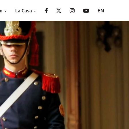
ón
La Casa
EN