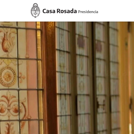
Casa
Rosada
Presidencia
de
la
Nación