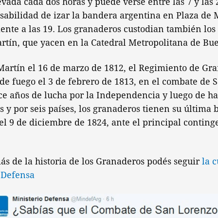
evada cada dos horas y puede verse entre las 7 y las 
sabilidad de izar la bandera argentina en Plaza de 
nte a las 19. Los granaderos custodian también los 
rtín, que yacen en la Catedral Metropolitana de Bue
Martín el 16 de marzo de 1812, el Regimiento de Gra
de fuego el 3 de febrero de 1813, en el combate de 
nce años de lucha por la Independencia y luego de h
 y por seis países, los granaderos tienen su última b
el 9 de diciembre de 1824, ante el principal continge
ás de la historia de los Granaderos podés seguir
la 
 Defensa