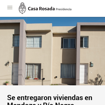
Casa
Toggle
Rosada
navigation
Presidencia
de
la
Nación
Presidencia
Javier Milei
Contacto
Suscribite
Se entregaron viviendas en