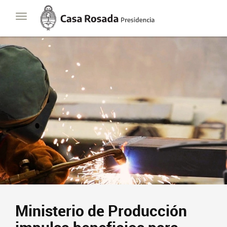
Casa
Toggle
Rosada
navigation
Presidencia
de
la
Nación
Presidencia
Javier Milei
Contacto
Suscribite
Ministerio de Producción