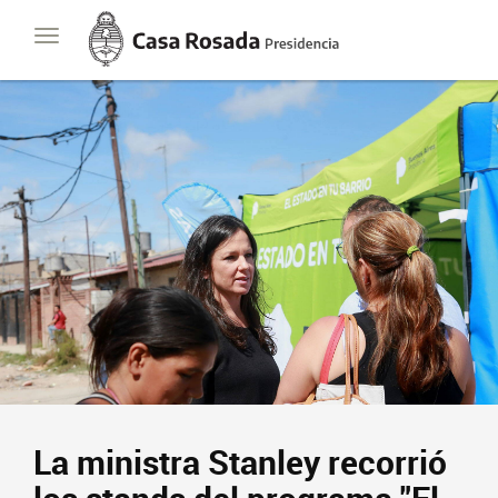
Casa
Toggle
Rosada
navigation
Presidencia
de
la
Nación
Presidencia
Javier Milei
Contacto
Suscribite
La ministra Stanley recorrió