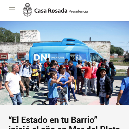
Casa
Toggle
Rosada
navigation
Presidencia
de
la
Nación
Presidencia
Javier Milei
Contacto
Suscribite
“El Estado en tu Barrio”