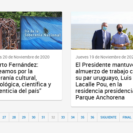
s 20 de Noviembre de 2020
Jueves 19 de Noviembre de 20
rto Fernández:
El Presidente mantuv
eamos por la
almuerzo de trabajo 
ranía cultural,
su par uruguayo, Luis
ológica, científica y
Lacalle Pou, en la
enticia del país”
residencia presidenci
Parque Anchorena
27
28
29
30
31
32
33
34
35
36
SIGUIENTE
FINAL