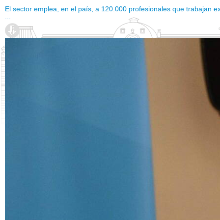
El sector emplea, en el país, a 120.000 profesionales que trabajan 
...