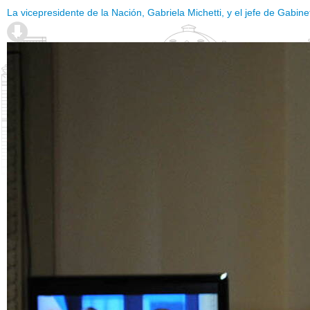
La vicepresidente de la Nación, Gabriela Michetti, y el jefe de Gabin