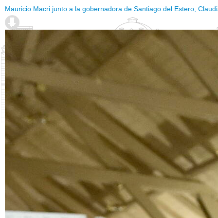
Mauricio Macri junto a la gobernadora de Santiago del Estero, Clau