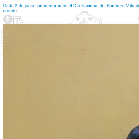
Cada 2 de junio conmemoramos el Día Nacional del Bombero Voluntar
creado ...