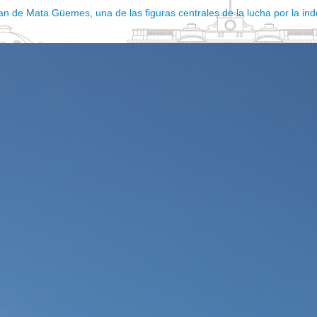
an de Mata Güemes, una de las figuras centrales de la lucha por la ind