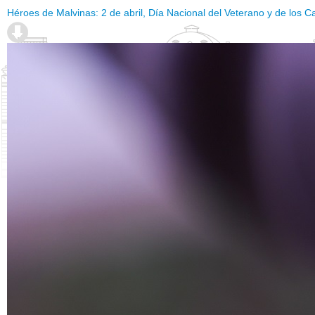
Héroes de Malvinas: 2 de abril, Día Nacional del Veterano y de los 