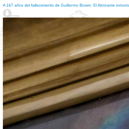
A 167 años del fallecimiento de Guillermo Brown: El Almirante inmor