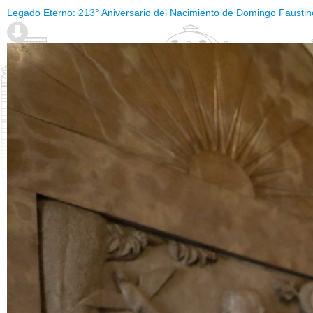
Legado Eterno: 213° Aniversario del Nacimiento de Domingo Fausti