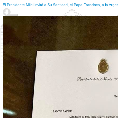
El Presidente Milei invitó a Su Santidad, el Papa Francisco, a la Arge