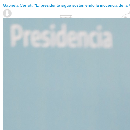
Gabriela Cerruti: “El presidente sigue sosteniendo la inocencia de la