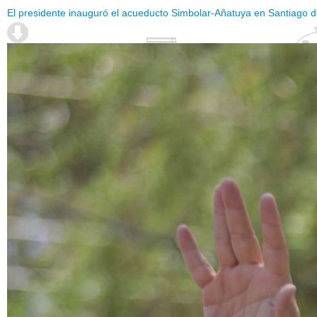
El presidente inauguró el acueducto Simbolar-Añatuya en Santiago d