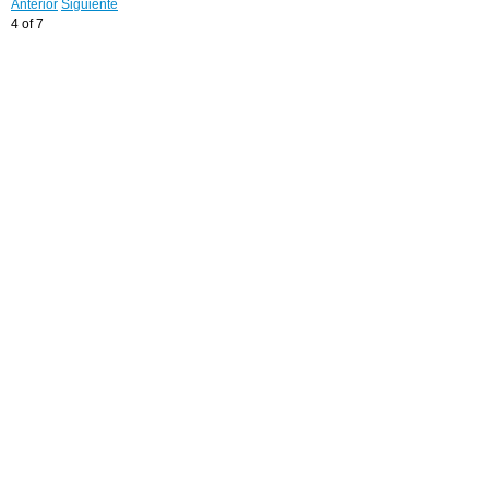
Anterior
Siguiente
4 of 7