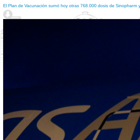
El Plan de Vacunación sumó hoy otras 768.000 dosis de Sinopharm y 