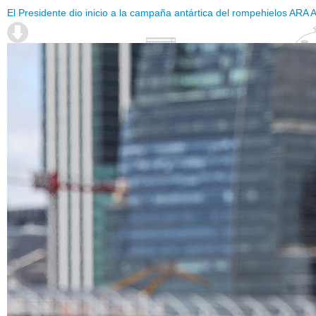
El Presidente dio inicio a la campaña antártica del rompehielos ARA A