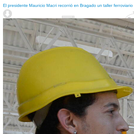
El presidente Mauricio Macri recorrió en Bragado un taller ferroviari