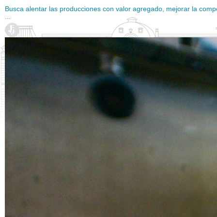
Busca alentar las producciones con valor agregado, mejorar la compe
...