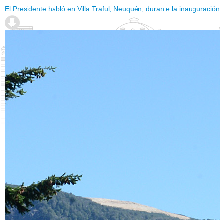
El Presidente habló en Villa Traful, Neuquén, durante la inauguración