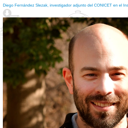
Diego Fernández Slezak, investigador adjunto del CONICET en el Inst