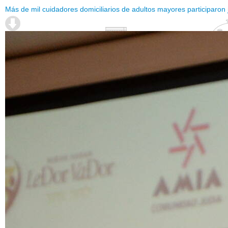
Más de mil cuidadores domiciliarios de adultos mayores participaron ju