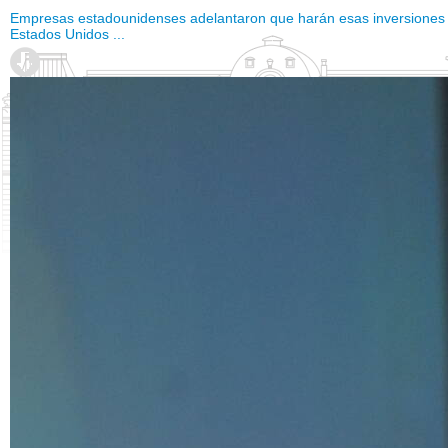
Empresas estadounidenses adelantaron que harán esas inversiones
Estados Unidos ...