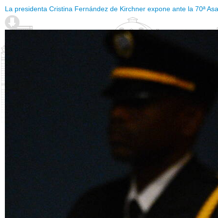
La presidenta Cristina Fernández de Kirchner expone ante la 70ª A