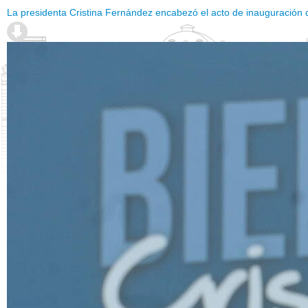
La presidenta Cristina Fernández encabezó el acto de inauguración de