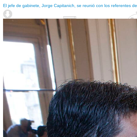
El jefe de gabinete, Jorge Capitanich, se reunió con los referentes de