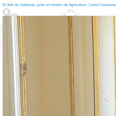
El Jefe de Gabinete, junto al ministro de Agricultura, Carlos Casamiq