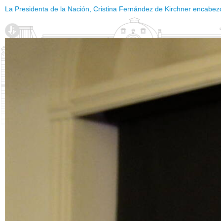
La Presidenta de la Nación, Cristina Fernández de Kirchner encabez
...